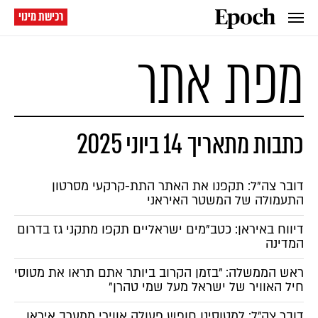
רכישת מינוי
מפת אתר
כתבות מתאריך 14 ביוני 2025
דובר צה"ל: תקפנו את האתר התת-קרקעי מסרטון
התעמולה של המשטר האיראני
דיווח באיראן: כטב"מים ישראליים תקפו מתקני גז בדרום
המדינה
ראש הממשלה: "בזמן הקרוב ביותר אתם תראו את מטוסי
חיל האוויר של ישראל מעל שמי טהרן"
דובר צה״ל: למטוסינו חופש פעולה אווירי ממערב איראן