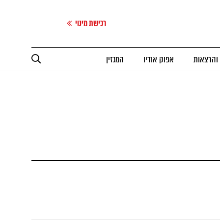
רכישת מינוי
 והרצאות
אפוק אודיו
המגזין