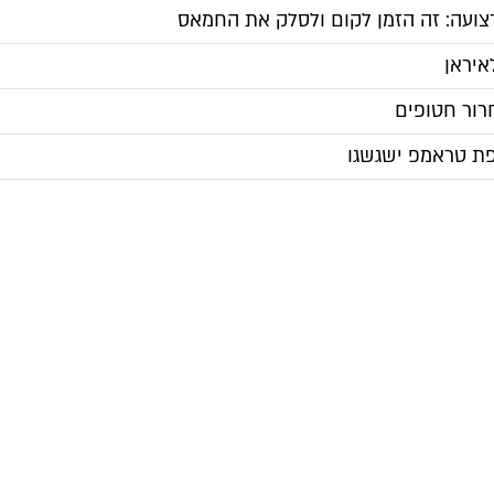
צועה: זה הזמן לקום ולסלק את החמאס
איראן
ור חטופים
פת טראמפ ישגשגו