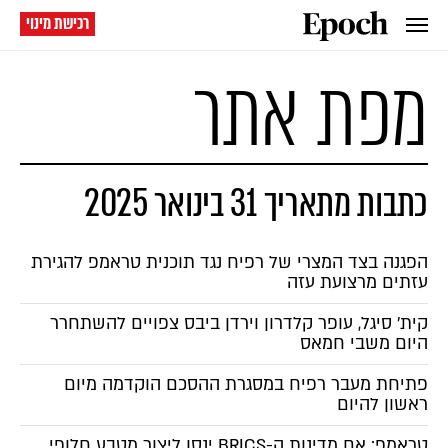
רכישת מינוי
מפת אתר
כתבות מתאריך 31 בינואר 2025
הפגנה בצד המצרי של רפיח נגד תוכנית טראמפ להגירת
עזתים מרצועת עזה
קית' סיגל, עופר קלדרון וירדן ביבס צפויים להשתחרר
היום משבי חמאס
פתיחת מעבר רפיח במסגרת ההסכם הוקדמה מיום
ראשון להיום
טראמפ: אם מדינות ה-BRICS ינסו ליצור מטבע חלופי