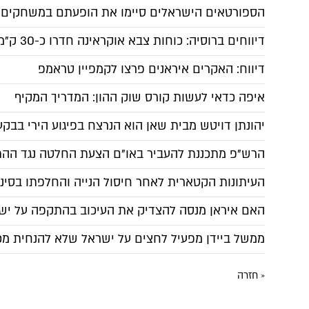
הספורטאים הישראלים סיימו את הופעתם במשחקים ה
דיווחים ברוסיה: כוחות צבא אוקראינה חדרו כ-30 ק"מ לתוך שטח המדינה
דיווח: האקרים איראנים פרצו לקמפיין טראמפ
איפה כדאי לעשות קורס שוק ההון: המדריך המקיף
יהונתן דויטש מבית שאן הוא הנרצח בפיגוע הירי בבקע
הרש"פ מתכננת להעביר באו"ם הצעת החלטה נגד ההתי
העיתונות הקטארית לאחר חיסול הנייה והחלפתו בסינ
האם איראן מנסה להצדיק את העיכוב בהתקפה על ישר
ממשל ביידן מפעיל לחצים על ישראל שלא להנחית מכ
« חזרה