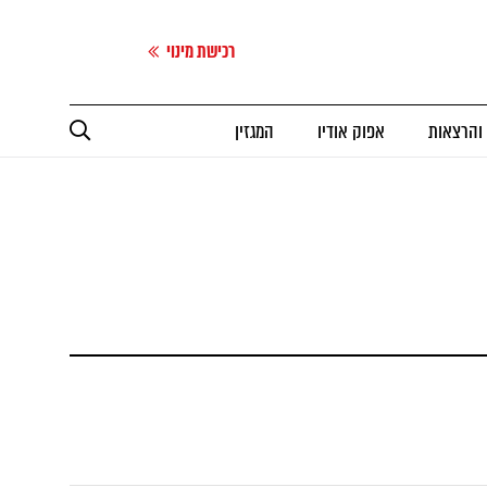
רכישת מינוי
 והרצאות
אפוק אודיו
המגזין