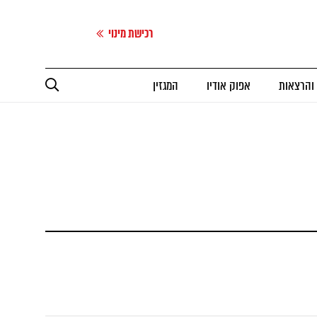
רכישת מינוי
 והרצאות
אפוק אודיו
המגזין