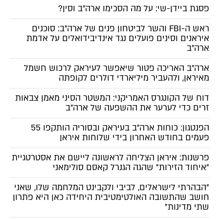
פסגת ביידן-שי: על מה הסכימו ארה"ב וסין?
ראש ה-FBI והשר לביטחון פנים של ארה"ב: סוכנים
איראנים וסינים פועלים נגד אינדיבידואלים על אדמת
ארה"ב
ארה"ב האריכה פטור שיאפשר לעיראק לרכוש חשמל
מאיראן, ולהעביר מיליארדי דולרים לקופתה
דוח של הקונגרס האמריקני: המשטר הסיני מאמן צבאות
זרים כדי לערער את ההשפעה של ארה"ב
הפנטגון: כוחות ארה"ב בעיראק ובסוריה הותקפו 55
פעמים בחודש האחרון בידי שלוחות איראן
פרשנות: איראן הצליחה לראשונה ליישם את אסטרטגיית
"איחוד הזירות" שהגה הגנרל קאסם סולימאני
"הבהרתי לישראלים, לביבי ולקבינט המלחמה שלו, שאני
חושב שהתשובה האולטימטיבית היחידה כאן היא פתרון
שתי מדינות"