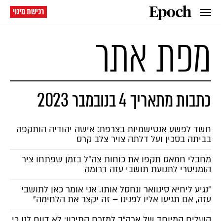
רכישת מינוי
מפת אתר
כתבות מתאריך 4 בנובמבר 2023
חשד לפשע אנטישמיות בצרפת: אישה יהודיה הותקפה
בביתה בסכין ועל דלתה צויר צלב קרס
מחבלי חמאס תקפו את כוחות צה"ל בזמן שפתחו ציר
הומניטרי לתנועת תושבי עזה דרומה
"נגיע ליחיא סינוואר ונחסל אותו. אני אומר כאן לתושבי
עזה, אם תגיעו אליו לפנינו – זה יקצר את הלחימה"
השליח המיוחד של ארה"ב למזרח התיכון: לא דווח לנו כי