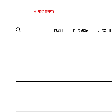
רכישת מינוי
 והרצאות
אפוק אודיו
המגזין