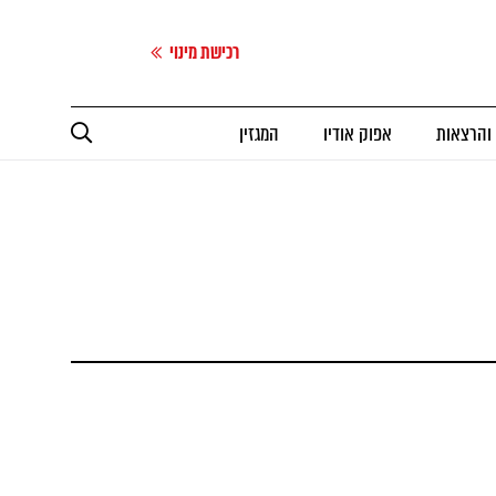
רכישת מינוי
 והרצאות
אפוק אודיו
המגזין