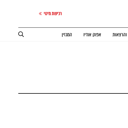
רכישת מינוי
 והרצאות
אפוק אודיו
המגזין