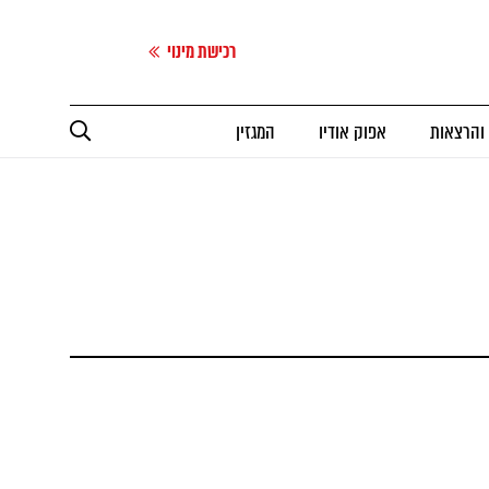
רכישת מינוי
 והרצאות
אפוק אודיו
המגזין