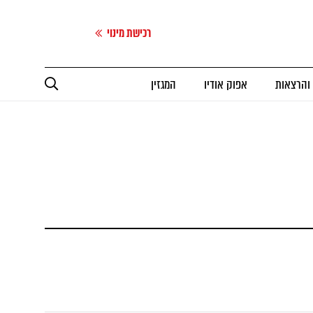
רכישת מינוי
 והרצאות
אפוק אודיו
המגזין