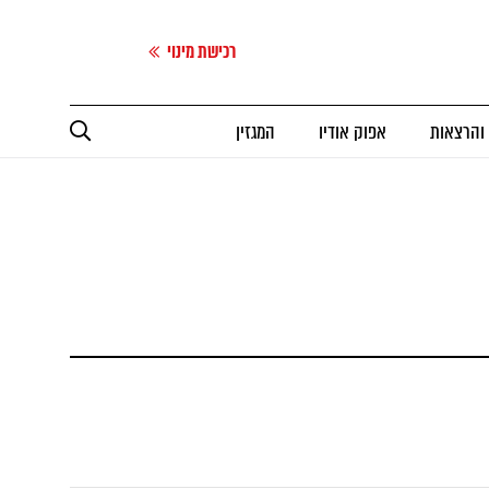
רכישת מינוי
 והרצאות
אפוק אודיו
המגזין