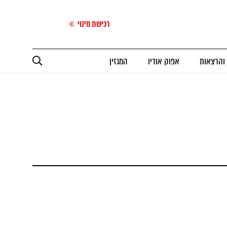
רכישת מינוי
 והרצאות
אפוק אודיו
המגזין