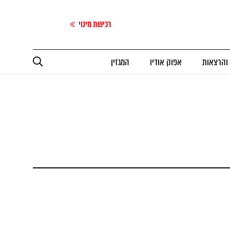
רכישת מינוי
 והרצאות
אפוק אודיו
המגזין