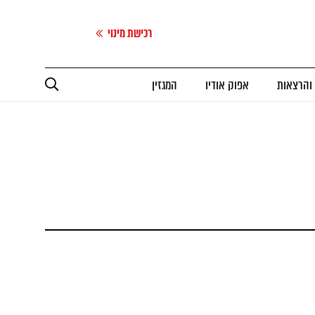
רכישת מינוי
 והרצאות
אפוק אודיו
המגזין