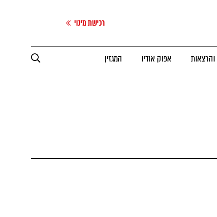
רכישת מינוי
 והרצאות
אפוק אודיו
המגזין