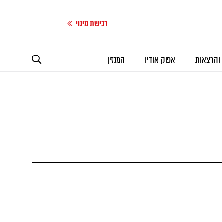
רכישת מינוי
 והרצאות
אפוק אודיו
המגזין