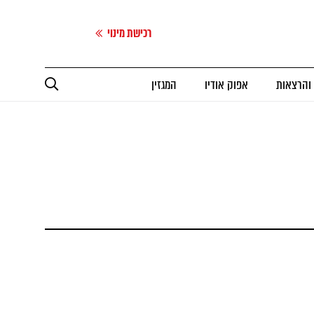
רכישת מינוי
 והרצאות
אפוק אודיו
המגזין