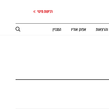
רכישת מינוי
 והרצאות
אפוק אודיו
המגזין