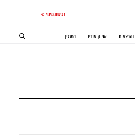
רכישת מינוי
 והרצאות
אפוק אודיו
המגזין