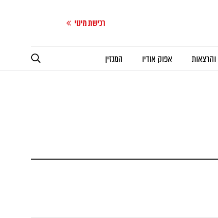
רכישת מינוי
 והרצאות
אפוק אודיו
המגזין