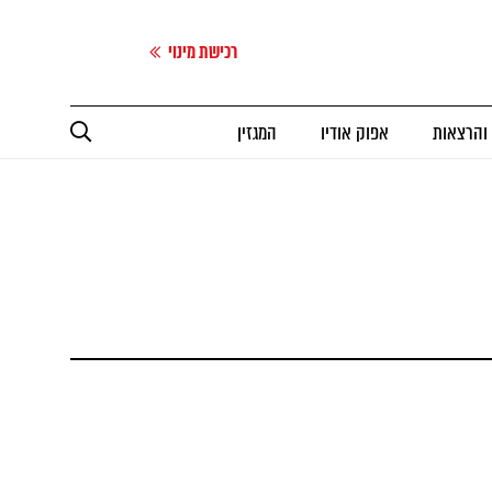
רכישת מינוי
 והרצאות
אפוק אודיו
המגזין