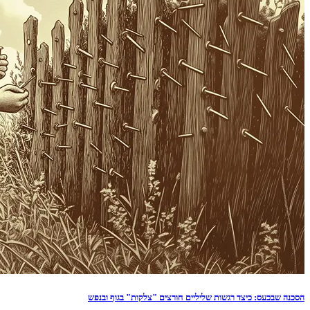
הסכנה שבכעס: כיצד רגשות שליליים חורצים "צלקות" בגוף ובנפש