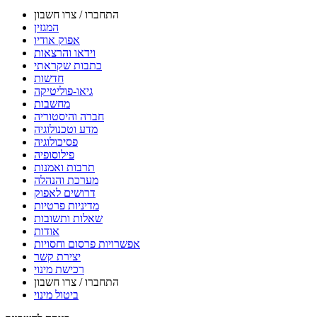
התחברו / צרו חשבון
המגזין
אפוק אודיו
וידאו והרצאות
כתבות שקראתי
חדשות
גיאו-פוליטיקה
מחשבות
חברה והיסטוריה
מדע וטכנולוגיה
פסיכולוגיה
פילוסופיה
תרבות ואמנות
מערכת והנהלה
דרושים לאפוק
מדיניות פרטיות
שאלות ותשובות
אודות
אפשרויות פרסום וחסויות
יצירת קשר
רכישת מינוי
התחברו / צרו חשבון
ביטול מינוי