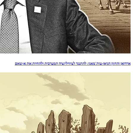
ארדואן והחזון הניאו-עות'מאני: להתנגד לציוויליזציה המערבית ולהחיות את א-שאם