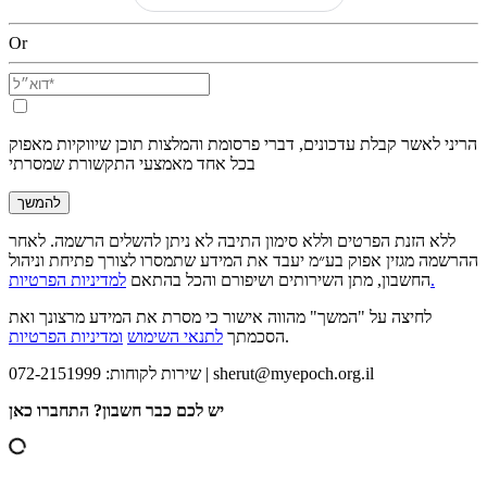
Or
הריני לאשר קבלת עדכונים, דברי פרסומת והמלצות תוכן שיווקיות מאפוק
בכל אחד מאמצעי התקשורת שמסרתי
להמשך
ללא הזנת הפרטים וללא סימון התיבה לא ניתן להשלים הרשמה. לאחר
ההרשמה מגזין אפוק בע״מ יעבד את המידע שתמסרו לצורך פתיחת וניהול
למדיניות הפרטיות.
החשבון, מתן השירותים ושיפורם והכל בהתאם
לחיצה על "המשך" מהווה אישור כי מסרת את המידע מרצונך ואת
.
הסכמתך
לתנאי השימוש
ומדיניות הפרטיות
sherut@myepoch.org.il
שירות לקוחות: 072-2151999 |
יש לכם כבר חשבון? התחברו כאן