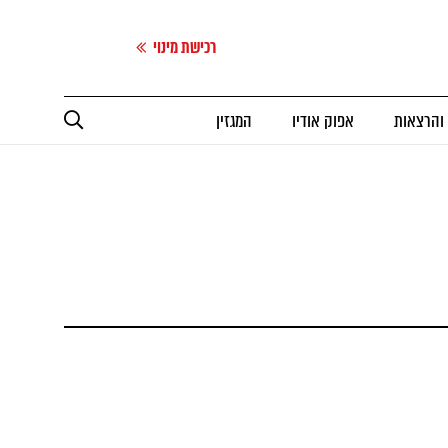
רכישת מינוי
 והרצאות
אפוק אודיו
המגזין