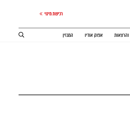
רכישת מינוי
 והרצאות
אפוק אודיו
המגזין