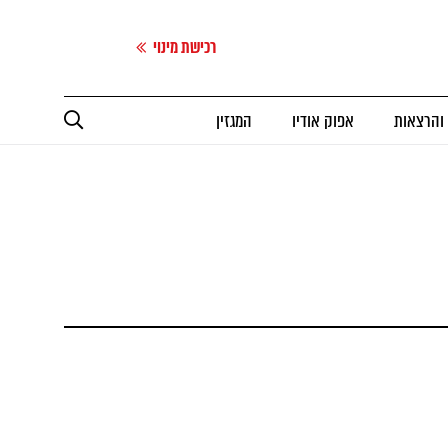
רכישת מינוי
 והרצאות
אפוק אודיו
המגזין