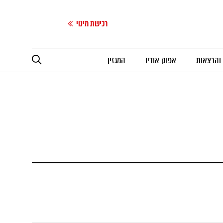
רכישת מינוי
 והרצאות
אפוק אודיו
המגזין