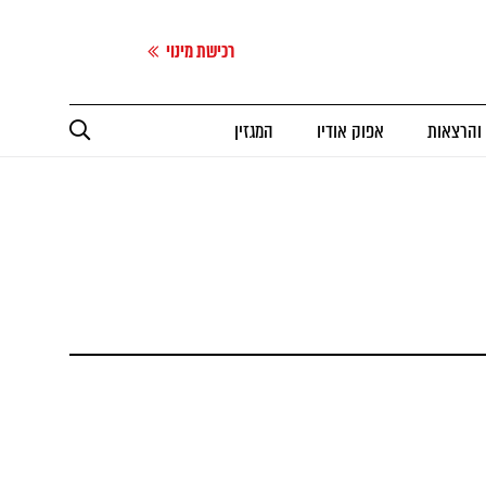
רכישת מינוי
 והרצאות
אפוק אודיו
המגזין