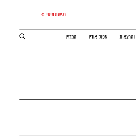
רכישת מינוי
 והרצאות
אפוק אודיו
המגזין