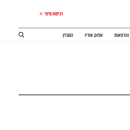
רכישת מינוי
 והרצאות
אפוק אודיו
המגזין