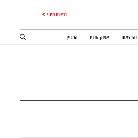
רכישת מינוי
 והרצאות
אפוק אודיו
המגזין