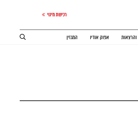
רכישת מינוי
 והרצאות
אפוק אודיו
המגזין