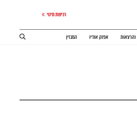
רכישת מינוי
 והרצאות
אפוק אודיו
המגזין