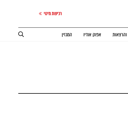
רכישת מינוי
 והרצאות
אפוק אודיו
המגזין