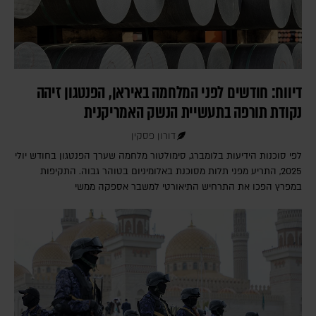
דיווח: חודשים לפני המלחמה באיראן, הפנטגון זיהה
נקודת תורפה בתעשיית הנשק האמריקנית
דורון פסקין
לפי סוכנות הידיעות בלומברג, סימולטור מלחמה שערך הפנטגון בחודש יולי
2025, התריע מפני תלות מסוכנת באלומיניום בטוהר גבוה. התקיפות
במפרץ הפכו את התרחיש התיאורטי למשבר אספקה ממשי