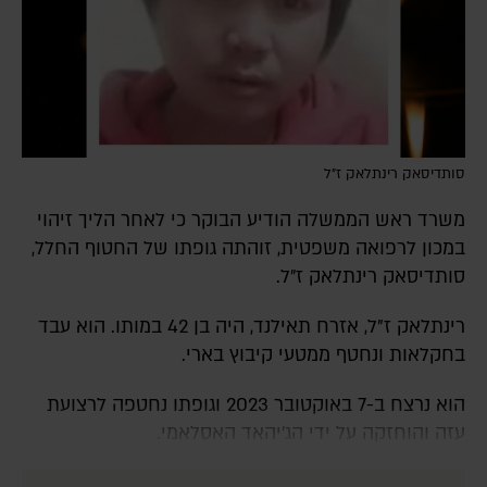
סותדיסאק רינתלאק ז״ל
משרד ראש הממשלה הודיע הבוקר כי לאחר הליך זיהוי
במכון לרפואה משפטית, זוהתה גופתו של החטוף החלל,
סותדיסאק רינתלאק ז״ל.
רינתלאק ז"ל, אזרח תאילנד, היה בן 42 במותו. הוא עבד
בחקלאות ונחטף ממטעי קיבוץ בארי.
הוא נרצח ב-7 באוקטובר 2023 וגופתו נחטפה לרצועת
עזה והוחזקה על ידי הג'יהאד האסלאמי.