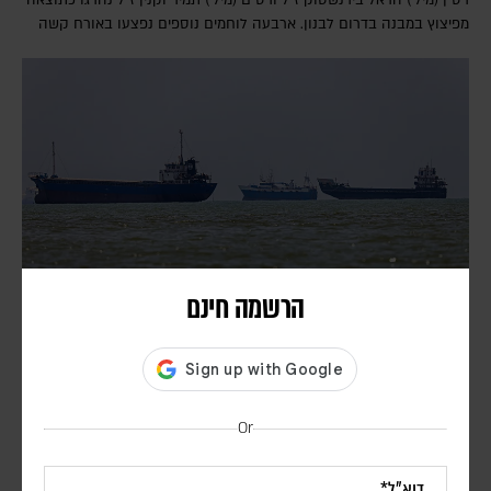
מפיצוץ במבנה בדרום לבנון. ארבעה לוחמים נוספים נפצעו באורח קשה
הרשמה חינם
איראן: ההבנות עם עומאן על נתיב שיט חדש קרובות
לסיכום – אך לא בטוח שהמצר ייפתח
דורון פסקין
Or
סגן שר החוץ האיראני אמר כי ההבנות כוללות את מפת נתיבי הכניסה
והיציאה למצר, הקמת מרכז תיאום משותף לאיראן ולעומאן וקבלת מידע