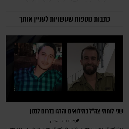
כתבות נוספות שעשויות לעניין אותך
שני לוחמי צה"ל במילואים נהרגו בדרום לבנון
צוות מגזין אפוק
רס"ן (מיל') הראל בירנשטוק ז"ל ורס"ם (מיל') תמיר וקנין ז"ל נהרגו כתוצאה