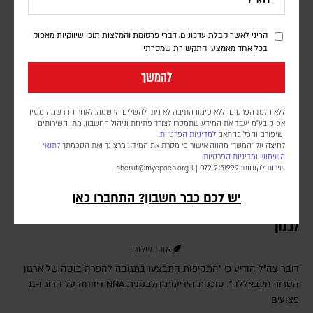
מכלי שיט שירצו לעבור במצר
הריני לאשר קבלת עדכונים, דברי פרסומת והמלצות תוכן שיווקיות מאפוק
בכל אחד מאמצעי התקשורת שמסרתי
להמשך
ללא הזנת הפרטים וללא סימון התיבה לא ניתן להשלים הרשמה. לאחר ההרשמה מגזין
אפוק בע״מ יעבד את המידע שתמסרו לצורך פתיחת וניהול החשבון, מתן השירותים
ושיפורם והכל בהתאם
למדיניות הפרטיות.
לחיצה על "המשך" מהווה אישור כי מסרת את המידע מרצונך ואת הסכמתך
לתנאי
השימוש
ומדיניות הפרטיות
.
שירות לקוחות: 072-2151999 |
sherut@myepoch.org.il
יש לכם כבר חשבון? התחברו כאן
חיזבאללה הפר את הפסקת האש; צה"ל תקף בדרום
לבנון
אורן שלום
דובר צה"ל הודיע כי "התקיפות התבצעו בתגובה להפרה בוטה של ארגון
הטרור חיזבאללה". סוכנות הידיעות הלבנונית NNA דיווחה על הרוג ו-11
פצועים