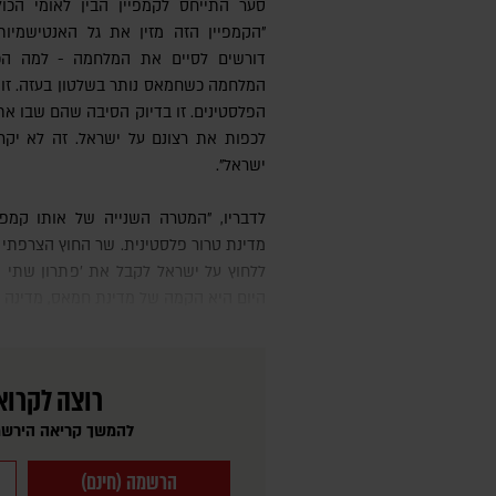
סער התייחס לקמפיין הבין לאומי הכו
"הקמפיין הזה מזין את גל האנטישמיות
דורשים לסיים את המלחמה - למה הכו
המלחמה כשחמאס נותר בשלטון בעזה. זו 
הפלסטינים. זו בדיוק הסיבה שהם שבו את
לכפות את רצונם על ישראל. זה לא יקר
ישראל".
לדבריו, "המטרה השנייה של אותו קמפיין מעוות היא לכפות על ישראל
מדינת טרור פלסטינית. שר החוץ הצרפתי 
ללחוץ על ישראל לקבל את 'פתרון שתי ה
היום היא הקמה של מדינת חמאס, מדינה ג׳
רוצה לקרוא
להמשך קריאה הירשמ
הרשמה (חינם)