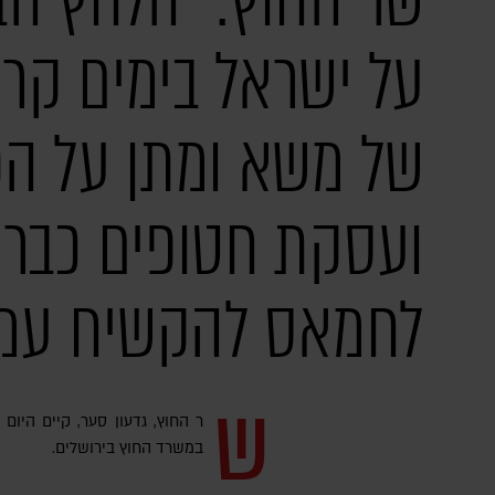
שר החוץ: "הלחץ הבי
על ישראל בימים קרי
של משא ומתן על ה
ועסקת חטופים כבר 
לחמאס להקשיח עמד
ש
ר החוץ, גדעון סער, קיים היו
במשרד החוץ בירושלים.