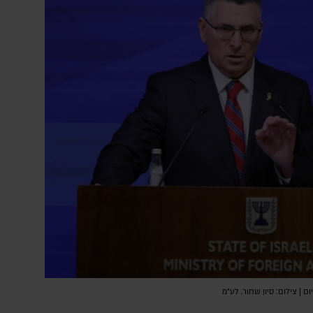
ם | צילום: סיון שחור, לע"מ