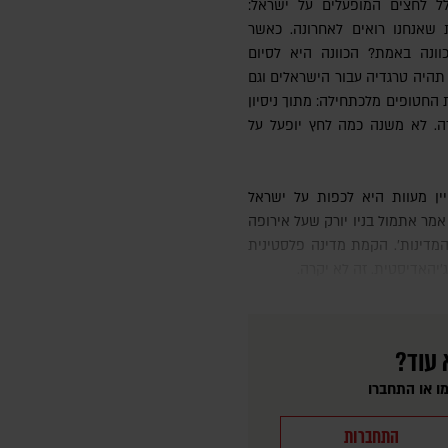
לל לחצים המופעלים על ישראל:
 שאנחנו רואים לאחרונה. כאשר
ונה באמת? הכוונה היא לסיום
תהיה טרגדיה עבור הישראלים וגם
 החטופים מלכתחילה: מתוך ניסיון
ה. לא משנה כמה לחץ יופעל על
אמר אתמול בניו יורק שעל אירופה
מדינות'. הקמת מדינה פלסטינית
יהאדיסטית. זה לא יקרה.
 עוד?
ו או התחברו
התחברות