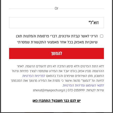
Or
הריני לאשר קבלת עדכונים, דברי פרסומת והמלצות תוכן
בעקבות בקשתו של טראמפ – הפרלמנט
שיווקיות מאפוק בכל אחד מאמצעי התקשורת שמסרתי
באוגנדה אישר שליחת חיילים לרצועת עזה
להמשך
במסגרת כוח הייצוב הבין-לאומי
ללא הזנת הפרטים וללא סימון התיבה לא ניתן להשלים הרשמה. לאחר
דורון פסקין
ההרשמה מגזין אפוק בע״מ יעבד את המידע שתמסרו לצורך פתיחת וניהול
מספר החיילים ומועד פריסתם טרם פורסמו. הכוח הבין-לאומי עדיין
החשבון, מתן השירותים ושיפורם והכל בהתאם
למדיניות הפרטיות.
לא נפרס ברצועה, וממתין ליישום השלב השני וכניסת המנהלת
לחיצה על "המשך" מהווה אישור כי מסרת את המידע מרצונך ואת הסכמתך
הפלסטינית שאמורה לנהל את הרצועה
לתנאי השימוש
ומדיניות הפרטיות
.
שירות לקוחות: 072-2151999 |
sherut@myepoch.org.il
יש לכם כבר חשבון? התחברו כאן