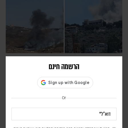
חיזבאללה הפר את הפסקת האש; צה"ל תקף בדרום
הרשמה חינם
לבנון
אורן שלום
דובר צה"ל הודיע כי "התקיפות התבצעו בתגובה להפרה בוטה של ארגון
הטרור חיזבאללה". סוכנות הידיעות הלבנונית NNA דיווחה על הרוג ו-11
Or
פצועים