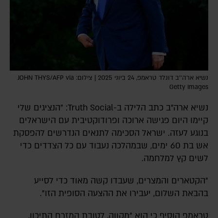
נשיא ארה''ב דונלד טראמפ, 24 ביוני 2025 | צילום: JOHN THYS/AFP via
Getty Images
נשיא ארה"ב כתב הלילה ב-Truth Social: "הנציגים שלי
קיימו היום פגישה ארוכה ופרודוקטיבית עם הישראלים
בנוגע לעזה. ישראל הסכימה לתנאים הנדרשים להפסקת
אש בת 60 ימים, שבמהלכה נעבוד עם כל הצדדים כדי
לשים קץ למלחמה.
"הקטארים והמצרים, שעבדו קשה מאוד כדי לסייע
בהבאת השלום, יעבירו את ההצעה הסופית הזו".
טראמפ הוסיף כי הוא "מקווה, לטובת המזרח התיכון,