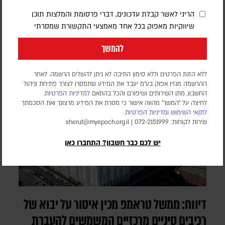
כתוצאה מפיצוץ במבנה בדרום לבנון. ארבעה לוחמים נוספים נפצעו
הריני לאשר קבלת עדכונים, דברי פרסומת והמלצות תוכן
באורח קשה
שיווקיות מאפוק בכל אחד מאמצעי התקשורת שמסרתי
להמשך
ללא הזנת הפרטים וללא סימון התיבה לא ניתן להשלים הרשמה. לאחר
ההרשמה מגזין אפוק בע״מ יעבד את המידע שתמסרו לצורך פתיחת וניהול
החשבון, מתן השירותים ושיפורם והכל בהתאם
למדיניות הפרטיות.
לחיצה על "המשך" מהווה אישור כי מסרת את המידע מרצונך ואת הסכמתך
לתנאי השימוש
ומדיניות הפרטיות
.
שירות לקוחות: 072-2151999 |
sherut@myepoch.org.il
יש לכם כבר חשבון? התחברו כאן
דיווח: ממשל טראמפ מכין איסור על יבוא של
רכיבים סיניים מרכזיים המשמשים להעברת