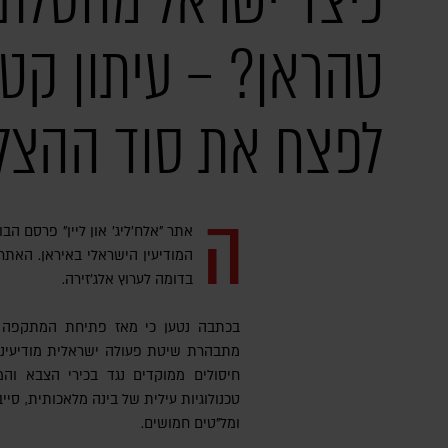
כיצד ישראל מחסלת 
טהראן? – עיתון קט
לפצח את סוד ההצל
ה
אתר "אלח'ליג' און ליין" פרסם ה
המודיעין הישראלי באיראן. האת
בדומה לערוץ אלג'זירה.
מתבהרת שיטת פעולה ישראלית מודיעינ
חיסולים ממוקדים נגד בכירי הצבא וה
טכנולוגיות עילית של בינה מלאכותית, סייב
ומל"טים חמושים.