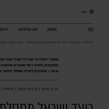
כניסה
חדשות
גיאו-פוליטיקה
פילוסו
דף הבית
»
חדשות
»
כיצד ישראל מחסלת בלב טהראן? – עיתון קטארי מנסה
תחקיר “אלח’ליג׳ און ליין” מצייר מודל צלפ
מלאכותית ולווייני ריגול מאתרים חולשות 
גרעין – ומעניקים ליחידה 8200 “כפתור ירי” שמבצע חיסול תוך דקות
חדשות
יוני בן מנחם
|
23 ביוני 2025
|
|