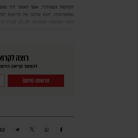
"החיסול המודרני", אמר לאתר ד"ר מוסטפא אל-חדית'י, מומחה לביטחון
ואסטרטגיה, "הוא שילוב של פריצות למא
וזיהוי חולשות אנושיות, לא רק לצורך ח
'המערכת האיראנית פרוצה לחלוטין, ואף אחד
רוצה לקרוא
להמשך קריאה הירשמ
הרשמה (חינם)