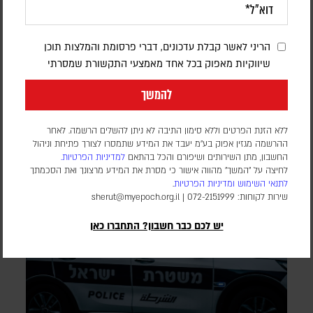
הפנטגון זיהה נקודת תורפה בתעשיית הנשק
האמריקנית
הריני לאשר קבלת עדכונים, דברי פרסומת והמלצות תוכן
שיווקיות מאפוק בכל אחד מאמצעי התקשורת שמסרתי
דורון פסקין
לפי סוכנות הידיעות בלומברג, סימולטור מלחמה שערך הפנטגון
להמשך
בחודש יולי 2025, התריע מפני תלות מסוכנת באלומיניום בטוהר
גבוה. התקיפות במפרץ הפכו את התרחיש התיאורטי למשבר
אספקה ממשי
ללא הזנת הפרטים וללא סימון התיבה לא ניתן להשלים הרשמה. לאחר
ההרשמה מגזין אפוק בע״מ יעבד את המידע שתמסרו לצורך פתיחת וניהול
החשבון, מתן השירותים ושיפורם והכל בהתאם
למדיניות הפרטיות.
לחיצה על "המשך" מהווה אישור כי מסרת את המידע מרצונך ואת הסכמתך
לתנאי השימוש
ומדיניות הפרטיות
.
שירות לקוחות: 072-2151999 |
sherut@myepoch.org.il
יש לכם כבר חשבון? התחברו כאן