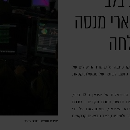
בלב
ארי מנסה
חה
בוקר כתבה על שיטות החיסולים של
ר נחשב לשופר של ממשלת קטאר,
בכתבה נטען כי מאז פתיחת המתקפה הישראלית על איראן ב-13 ביוני,
ית חדשה, חסרת תקדים – סדרת
מדע האיראני, שמתבצעת על ידי
ר ולווייניות, לצד מבצעים קרקעיים
יחידת 8200 | דובר צה״ל