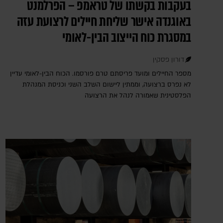
בעקבות בקשתו של טראמפ – הפרלמנט
באוגנדה אישר שליחת חיילים לרצועת עזה
במסגרת כוח הייצוב הבין-לאומי
דורון פסקין
מספר החיילים ומועד פריסתם טרם פורסמו. הכוח הבין-לאומי עדיין
לא נפרס ברצועה, וממתין ליישום השלב השני וכניסת המנהלת
הפלסטינית שאמורה לנהל את הרצועה