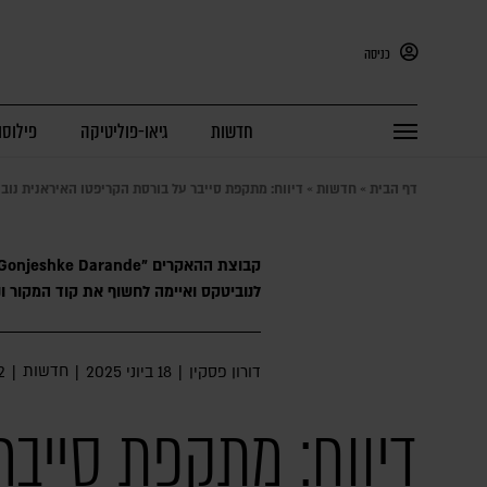
כניסה
חדשות
גיאו-פוליטיקה
פילוסו
דף הבית
»
חדשות
»
דיווח: מתקפת סייבר על בורסת הקריפטו האיראנית נוביט
לנוביטקס ואיימה לחשוף את קוד המקור 
חדשות
דורון פסקין
|
18 ביוני 2025
|
|
2 דק
דיווח: מתקפת סייבר