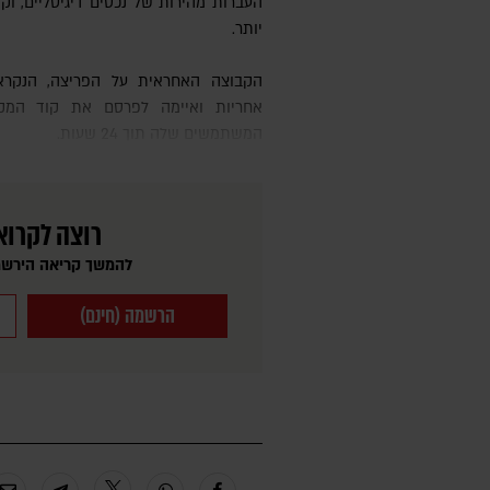
העברות מהירות של נכסים דיגיטליים, וק
יותר.
הקבוצה האחראית על הפריצה, הנקראת Gonjeshke Darande, לקחה
אחריות ואיימה לפרסם את קוד המק
המשתמשים שלה תוך 24 שעות.
רוצה לקרוא
להמשך קריאה הירשמ
הרשמה (חינם)