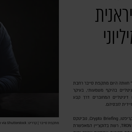
ראנית
יוני
" חוותה היום מתקפת סייבר רחבת
יטליים בהיקף משמעותי, בעיקר
Hot" – ארנקים דיגיטליים המחוברים דרך קבע
ידית לנכסיהם.
לפי דיווח של אתר החדשות המתמחה בקריפטו, Crypto Briefing, נוביטקס
מתקפת סייבר | קדריט: TimmyTimTim via Shutterstock
ספגה גניבה של 48.6 מיליון דולר ברשת TRON, רשת בלוקצ'יין המאפשרת