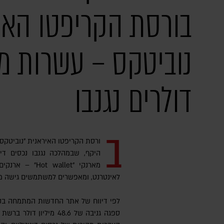
בורסת הקריפטו האי
נוביטקס – עשרות מיל
דולרים נגנבו
ב
ורסת הקריפטו האיראנית "נוביטקס
היקף, שבמהלכה נגנבו נכסים דיג
מארנקי " wallet
לאינטרנט, ומאפשרים למשתמשים גישה מי