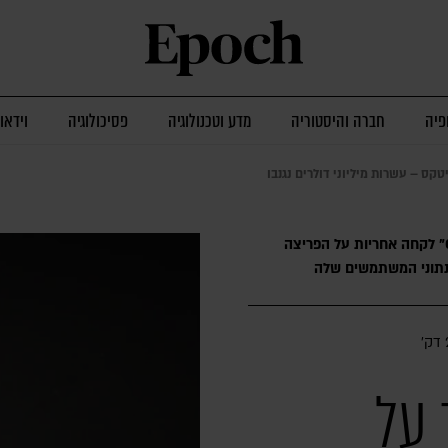
פיה
חברה והיסטוריה
מדע וטכנולוגיה
פסיכולוגיה
וידאו
קס – עשרות מיליוני דולרים נגנבו
קבוצת ההאקרים "Gonjeshke Darande" לקחה אחריות על הפריצה
ונתוני המשתמשים שלה
׳
 על