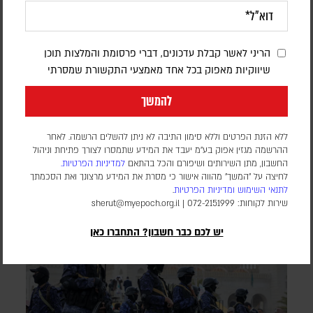
דיווחים: סעודיה, טורקיה ופקיסטן יחתמו
היום על הסכם הגנה משותף
הריני לאשר קבלת עדכונים, דברי פרסומת והמלצות תוכן
דורון פסקין
שיווקיות מאפוק בכל אחד מאמצעי התקשורת שמסרתי
לפי דיווחים במספר סוכנויות ידיעות, ההסכם צפוי להיחתם בג'דה
במפגש בין מנהיגי שלוש המדינות. גורם שצוטט בסוכנות הידיעות
להמשך
AFP טען כי המגעים בנושא נמשכו זמן רב, אך ההתפתחויות
האחרונות באזור האיצו אותם. בשלב זה, לא פורסמו פרטים על תוכן
ללא הזנת הפרטים וללא סימון התיבה לא ניתן להשלים הרשמה. לאחר
ההסכם
ההרשמה מגזין אפוק בע״מ יעבד את המידע שתמסרו לצורך פתיחת וניהול
החשבון, מתן השירותים ושיפורם והכל בהתאם
למדיניות הפרטיות.
לחיצה על "המשך" מהווה אישור כי מסרת את המידע מרצונך ואת הסכמתך
לתנאי השימוש
ומדיניות הפרטיות
.
שירות לקוחות: 072-2151999 |
sherut@myepoch.org.il
יש לכם כבר חשבון? התחברו כאן