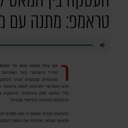
העסקה בין חמאס ל
טראמפ: מתנה עם מ
ר
אש צוות המשא ומתן של חמאס 
החייל הישראלי בעל האזרחות ה
מהצעדים שננקטים לצורך הפסקת
סיוע הומניטרי ותרופות לעמנו ברצועת ע
מידי במשא ומתן אינטנסיבי ולהשקיע 
להפסקת הלחימה ולחילופי שבויים".
בהודעתו הבהיר חמאס כי הוא מסכים לכך 
מקצועי עצמאי, שיבטיח את המשך השקט וה