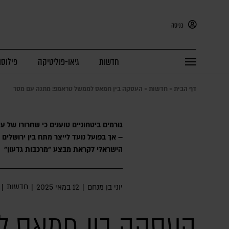
כניסה
חדשות
גיאו-פוליטיקה
פילוסו
דף הבית
»
חדשות
»
העסקה בין חמאס לממשל טראמפ: מתנה עם מסר
גורמים ביטחוניים טוענים כי שחרורו של ע
– אך בפועל נועד לייצר מתח בין ירושלים 
הישראלי לקראת מבצע "מרכבות גדעון"
חדשות
יוני בן מנחם
|
12 במאי 2025
|
|