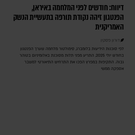
דיווח: חודשים לפני המלחמה באיראן,
הפנטגון זיהה נקודת תורפה בתעשיית הנשק
האמריקנית
דורון פסקין
לפי סוכנות הידיעות בלומברג, סימולטור מלחמה שערך הפנטגון
בחודש יולי 2025, התריע מפני תלות מסוכנת באלומיניום בטוהר
גבוה. התקיפות במפרץ הפכו את התרחיש התיאורטי למשבר
אספקה ממשי