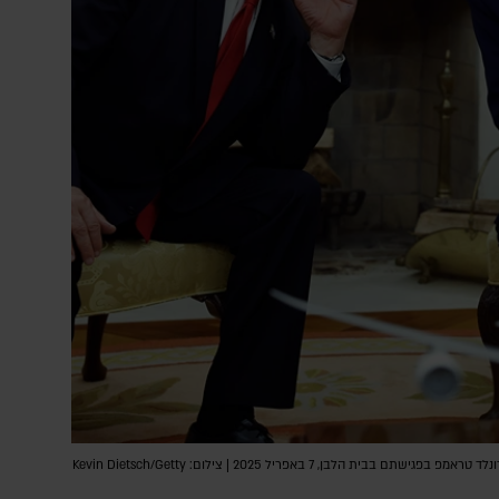
ראש הממשלה בנימין נתניהו ונשיא ארה"ב דונלד טראמפ בפגישתם בבית הלבן, 7 באפריל 2025 | צילום: Kevin Dietsch/Getty