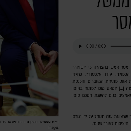
ממשל
סר
מסר אמש בהצהרה כי "ישוחרר
כפולה, עידן אלכסנדר, כחלק
 אש, פתיחת המעברים והכנסת
זה [...] חמאס מוכן לפתוח באופן
מאמצים כנים להשגת הסכם סופי
שרצועת עזה תנוהל על ידי "גורם
יציבות לאורך שנים".
Images