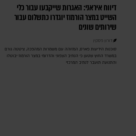
דיווח איראני: האגרות שייקבעו עבור כלי
השייט במצר הורמוז יוגדרו כתשלום עבור
שירותים שונים
דורון פסקין
סוכנות הידיעות פארס, המזוהה עם משמרות המהפכה, ציטטה גורם
במשרד החוץ שטען כי הנתיב הצפוני והדרומי במצר הורמוז יבוטלו
והתנועה תועבר לנתיב המרכזי