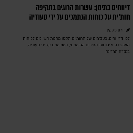
דיווחים בתימן: עשרות הרוגים בתקיפה
חות'ית על כוחות הנתמכים על ידי סעודיה
דורון פסקין
לפי הדיווחים, כטב"מים של החות'ים תקפו מחנות השייכים לכוחות
הממשלה ול"כוחות החירום התימנים", הממומנים על ידי סעודיה,
במזרח המדינה