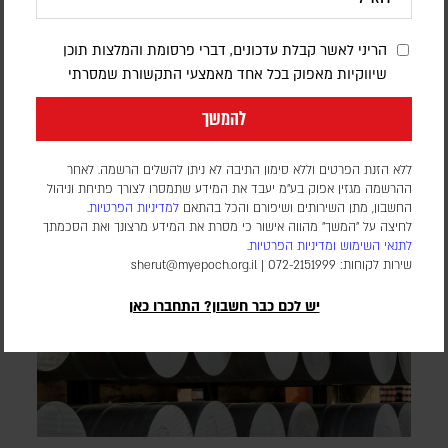
במסגרת כוח הייצוב הבין-לאומי
הריני לאשר קבלת עדכונים, דברי פרסומת והמלצות תוכן
דורון פסקין
שיווקיות מאפוק בכל אחד מאמצעי התקשורת שמסרתי
מספר החיילים ומועד פריסתם טרם פורסמו. הכוח הבין-לאומי עדיין
להמשך
לא נפרס ברצועה, וממתין ליישום השלב השני וכניסת המנהלת
הפלסטינית שאמורה לנהל את הרצועה
ללא הזנת הפרטים וללא סימון התיבה לא ניתן להשלים הרשמה. לאחר
ההרשמה מגזין אפוק בע״מ יעבד את המידע שתמסרו לצורך פתיחת וניהול
החשבון, מתן השירותים ושיפורם והכל בהתאם
למדיניות הפרטיות.
לחיצה על "המשך" מהווה אישור כי מסרת את המידע מרצונך ואת הסכמתך
לתנאי השימוש
ומדיניות הפרטיות
.
שירות לקוחות: 072-2151999 |
sherut@myepoch.org.il
יש לכם כבר חשבון? התחברו כאן