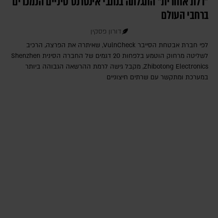
"דלת אחורית" התגלתה בנתבי אינטרנט סיניים הנמכרים
ברחבי העולם
דורון פסקין
לפי חברת אבטחת הסייבר VulnCheck‎, שאיתרה את הפרצה, הרכיב
לשליטה מרחוק הוטמע בלפחות 20 דגמים של החברה הסינית Shenzhen
Zhibotong Electronics‎, מקבל גישה לרמת ההרשאה הגבוהה ביותר
במערכת ומתקשר עם שרתים חיצוניים