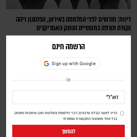
דיווח: חודשים לפני המלחמה באיראן, הפנטגון זיהה
נקודת תורפה בתעשיית הנשק האמריקנית
דורון פסקין
הרשמה חינם
לפי סוכנות הידיעות בלומברג, סימולטור מלחמה שערך הפנטגון בחודש יולי
2025, התריע מפני תלות מסוכנת באלומיניום בטוהר גבוה. התקיפות
במפרץ הפכו את התרחיש התיאורטי למשבר אספקה ממשי
Or
הריני לאשר קבלת עדכונים, דברי פרסומת והמלצות תוכן שיווקיות מאפוק
בכל אחד מאמצעי התקשורת שמסרתי
להמשך