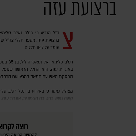
ברצועת עזה
צ
ה"ל הודיע כי רס״ב גאלב סלימ
ברצועת עזה. מספר חללי צה"ל ש
עומד על 847 חללים.
רס"ב סלימ
באוגדת עזה. הוא החלל הראשון שנופל 
הפסקת האש עם חמאס במרץ ועם הרחבת 
מצה"ל נמסר כי באירוע בו נפל רס"ב סלימאן אל נסאסרה ז"ל, נפצע באורח
קשה גשש בחטיבה הצפונית, אוגדת עזה.
רוצה לקרוא
להמשך קריאה הירשמ