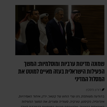
שמונה מדינות ערביות ומוסלמיות: המשך
הפעילות הישראלית בעזה מאיים למוטט את
המסלול המדיני
דורון פסקין
בהודעה משותפת, גינו שרי החוץ של קטאר, ירדן, איחוד האמירויות,
אינדונזיה, פקיסטן, טורקיה, סעודיה ומצרים, את המשך הפעילות