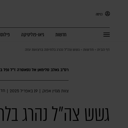
כניסה
חדשות
גיאו-פוליטיקה
פילוסו
דף הבית
»
חדשות
»
גשש צה"ל נהרג בלחימה ברצועת עזה
רס״ב גאלב סלימאן אל נסאסרה ז"ל נפל ב
חדש
צוות מגזין אפוק
|
19 באפריל 2025
|
גשש צה"ל נהרג בלח