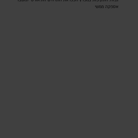
גבוה. התקיפות במפרץ הפכו את התרחיש התיאורטי למשבר
אספקה ממשי