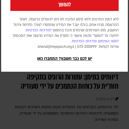
להמשך
ללא הזנת הפרטים וללא סימון התיבה לא ניתן להשלים הרשמה. לאחר
ההרשמה מגזין אפוק בע״מ יעבד את המידע שתמסרו לצורך פתיחת וניהול
החשבון, מתן השירותים ושיפורם והכל בהתאם
למדיניות הפרטיות.
לחיצה על "המשך" מהווה אישור כי מסרת את המידע מרצונך ואת הסכמתך
לתנאי השימוש
ומדיניות הפרטיות
.
שירות לקוחות: 072-2151999 |
sherut@myepoch.org.il
יש לכם כבר חשבון? התחברו כאן
דיווחים בתימן: עשרות הרוגים בתקיפה
חות'ית על כוחות הנתמכים על ידי סעודיה
דורון פסקין
לפי הדיווחים, כטב"מים של החות'ים תקפו מחנות השייכים לכוחות
הממשלה ול"כוחות החירום התימנים", הממומנים על ידי סעודיה,
במזרח המדינה