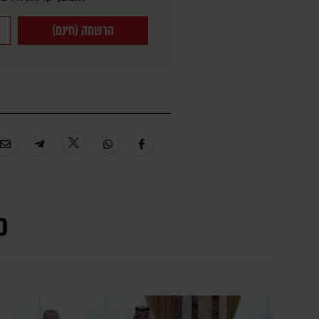
הרשמה (חינם)
כ