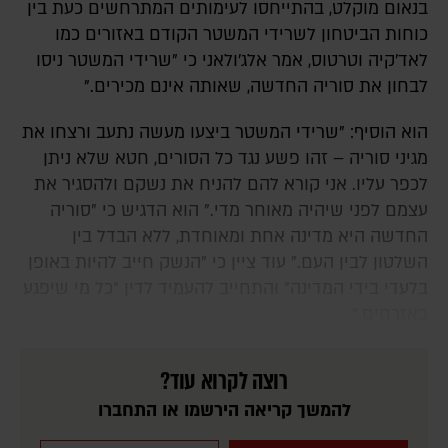
בנאום מוקלט, בהתייחסו לעימותים המתרחשים כעת בין
כוחות הביטחון לשרידי המשטר הקודם באזורים כמו
לאד'קיה וטרטוס, אמר אלג'ולאני כי "שרידי המשטר ניסו
לבחון את סוריה החדשה, שאותה אינם מכירים."
הוא הוסיף: "שרידי המשטר ביצעו מעשה נתעב ורצחו את
מגיני סוריה – זהו פשע נגד כל הסורים, חטא שלא ניתן
לכפר עליו. אני קורא להם להניח את נשקם ולהסגיר את
עצמם לפני שיהיה מאוחר מדי." הוא הדגיש כי "סוריה
החדשה היא מדינה אחת ומאוחדת, ללא הבדל בין
השלטון לבין העם." עוד ציין כי "הנשק חייב להיות באופן
בלעדי בידי המדינה" והתחייב להעמיד לדין "כל מי שיפגע
באזרחים."
רוצה לקרוא עוד?
להמשך קריאה הירשמו או התחברו