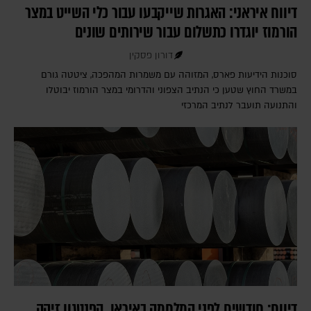
דיווח איראני: האגרות שייקבעו עבור כלי השייט במצר
הורמוז יוגדרו כתשלום עבור שירותים שונים
דורון פסקין
סוכנות הידיעות פארס, המזוהה עם משמרות המהפכה, ציטטה גורם
במשרד החוץ שטען כי הנתיב הצפוני והדרומי במצר הורמוז יבוטלו
והתנועה תועבר לנתיב המרכזי
דיווח: חודשים לפני המלחמה באיראן, הפנטגון זיהה