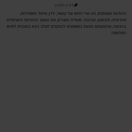
דורון פסקין
בהודעה משותפת, גינו שרי החוץ של קטאר, ירדן, איחוד האמירויות,
אינדונזיה, פקיסטן, טורקיה, סעודיה ומצרים, את המשך הפעילות הישראלית
ברצועה, שלטענתם פוגעת במאמצים להתקדם לשלב הבא בתוכנית לסיום
המלחמה