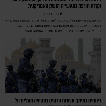
נקודת תורפה בתעשיית הנשק האמריקנית
דורון פסקין
לפי סוכנות הידיעות בלומברג, סימולטור מלחמה שערך הפנטגון בחודש יולי
2025, התריע מפני תלות מסוכנת באלומיניום בטוהר גבוה. התקיפות
במפרץ הפכו את התרחיש התיאורטי למשבר אספקה ממשי
דיווחים בתימן: עשרות הרוגים בתקיפה חות'ית על