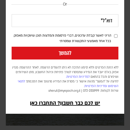
בעקבות בקשתו של טראמפ – הפרלמנט באוגנדה אישר
Or
שליחת חיילים לרצועת עזה במסגרת כוח הייצוב
הבין-לאומי
דורון פסקין
הריני לאשר קבלת עדכונים, דברי פרסומת והמלצות תוכן שיווקיות מאפוק
מספר החיילים ומועד פריסתם טרם פורסמו. הכוח הבין-לאומי עדיין לא
בכל אחד מאמצעי התקשורת שמסרתי
נפרס ברצועה, וממתין ליישום השלב השני וכניסת המנהלת הפלסטינית
שאמורה לנהל את הרצועה
להמשך
ללא הזנת הפרטים וללא סימון התיבה לא ניתן להשלים הרשמה. לאחר ההרשמה מגזין
אפוק בע״מ יעבד את המידע שתמסרו לצורך פתיחת וניהול החשבון, מתן השירותים
ושיפורם והכל בהתאם
למדיניות הפרטיות.
לחיצה על "המשך" מהווה אישור כי מסרת את המידע מרצונך ואת הסכמתך
לתנאי
השימוש
ומדיניות הפרטיות
.
שירות לקוחות: 072-2151999 |
sherut@myepoch.org.il
יש לכם כבר חשבון? התחברו כאן