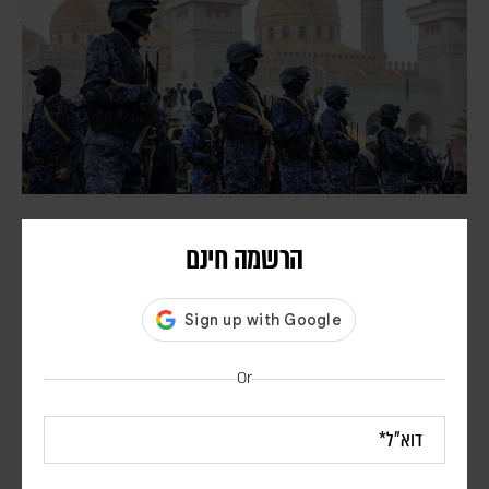
דיווחים בתימן: עשרות הרוגים בתקיפה חות'ית על
הרשמה חינם
כוחות הנתמכים על ידי סעודיה
דורון פסקין
לפי הדיווחים, כטב"מים של החות'ים תקפו מחנות השייכים לכוחות
הממשלה ול"כוחות החירום התימנים", הממומנים על ידי סעודיה, במזרח
המדינה
Or