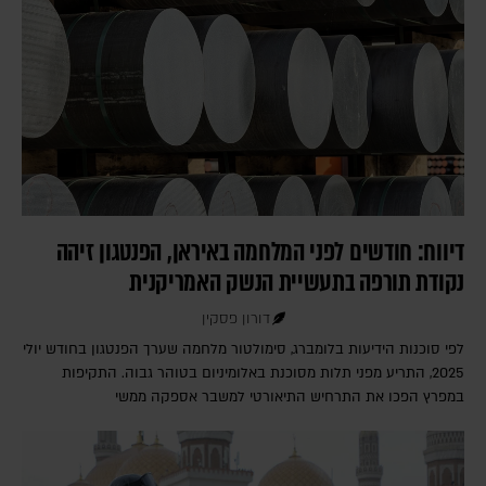
דיווח: חודשים לפני המלחמה באיראן, הפנטגון זיהה
נקודת תורפה בתעשיית הנשק האמריקנית
דורון פסקין
לפי סוכנות הידיעות בלומברג, סימולטור מלחמה שערך הפנטגון בחודש יולי
2025, התריע מפני תלות מסוכנת באלומיניום בטוהר גבוה. התקיפות
במפרץ הפכו את התרחיש התיאורטי למשבר אספקה ממשי