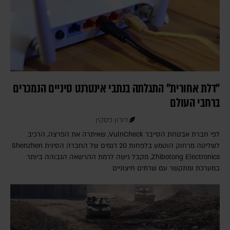
"דלת אחורית" התגלתה בנתבי אינטרנט סיניים הנמכרים
ברחבי העולם
דורון פסקין
לפי חברת אבטחת הסייבר VulnCheck‎, שאיתרה את הפרצה, הרכיב
לשליטה מרחוק הוטמע בלפחות 20 דגמים של החברה הסינית Shenzhen
Zhibotong Electronics‎, מקבל גישה לרמת ההרשאה הגבוהה ביותר
במערכת ומתקשר עם שרתים חיצוניים