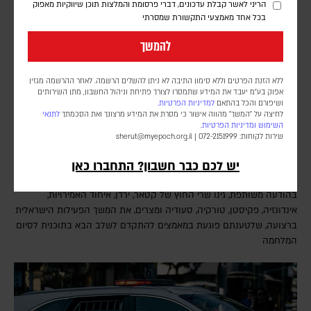
הריני לאשר קבלת עדכונים, דברי פרסומת והמלצות תוכן שיווקיות מאפוק
בכל אחד מאמצעי התקשורת שמסרתי
להמשך
ללא הזנת הפרטים וללא סימון התיבה לא ניתן להשלים הרשמה. לאחר ההרשמה מגזין
אפוק בע״מ יעבד את המידע שתמסרו לצורך פתיחת וניהול החשבון, מתן השירותים
ושיפורם והכל בהתאם
למדיניות הפרטיות.
לחיצה על "המשך" מהווה אישור כי מסרת את המידע מרצונך ואת הסכמתך
לתנאי
השימוש
ומדיניות הפרטיות
.
שמונה מדינות ערביות ומוסלמיות: המשך הפעילות
שירות לקוחות: 072-2151999 |
sherut@myepoch.org.il
הישראלית בעזה מאיים למוטט את המסלול המדיני
יש לכם כבר חשבון? התחברו כאן
דורון פסקין
בהודעה משותפת, גינו שרי החוץ של קטאר, ירדן, איחוד האמירויות,
אינדונזיה, פקיסטן, טורקיה, סעודיה ומצרים, את המשך הפעילות הישראלית
ברצועה, שלטענתם פוגעת במאמצים להתקדם לשלב הבא בתוכנית לסיום
המלחמה