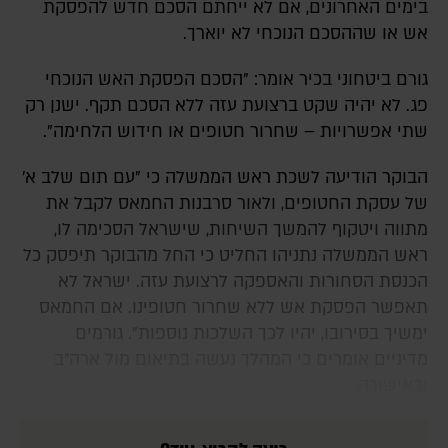
בימים האחרונים, אם לא ייחתם הסכם חדש להפסקת
אש או שההסכם הנוכחי לא יוארך.
גורם ביטחוני בכיר אומר: "הסכם הפסקת האש הנוכחי
פג. לא יהיה שקט ברצועת עזה ללא הסכם תקף. ישנן רק
שתי אפשרויות – שחרור חטופים או חידוש הלחימה".
הבוקר הודיעה לשכת ראש הממשלה כי "עם תום שלב א׳
של עסקת החטופים, ולאור סרבנות החמאס לקבל את
מתווה ויטקוף להמשך השיחות, שישראל הסכימה לו,
ראש הממשלה נתניהו החליט כי החל מהבוקר תיפסק כל
הכנסת הסחורות והאספקה לרצועת עזה. ישראל לא
תאפשר הפסקת אש ללא שחרור חטופינו. אם החמאס
ימשיך בסירובו, יהיו לכך השלכות נוספות". גורמים
מדיניים אומרים כי המהלך נעשה בתיאום מול ארה"ב
ובאישורה.