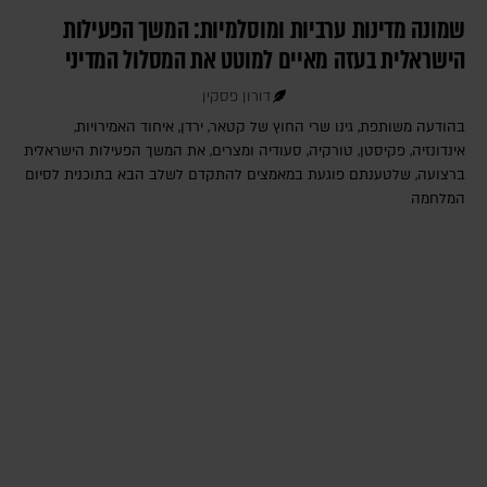
שמונה מדינות ערביות ומוסלמיות: המשך הפעילות
הישראלית בעזה מאיים למוטט את המסלול המדיני
דורון פסקין
בהודעה משותפת, גינו שרי החוץ של קטאר, ירדן, איחוד האמירויות,
אינדונזיה, פקיסטן, טורקיה, סעודיה ומצרים, את המשך הפעילות הישראלית
ברצועה, שלטענתם פוגעת במאמצים להתקדם לשלב הבא בתוכנית לסיום
המלחמה