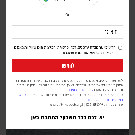
Or
בעקבות בקשתו של טראמפ – הפרלמנט באוגנדה אישר
שליחת חיילים לרצועת עזה במסגרת כוח הייצוב
הבין-לאומי
הריני לאשר קבלת עדכונים, דברי פרסומת והמלצות תוכן שיווקיות מאפוק
דורון פסקין
בכל אחד מאמצעי התקשורת שמסרתי
מספר החיילים ומועד פריסתם טרם פורסמו. הכוח הבין-לאומי עדיין לא
להמשך
נפרס ברצועה, וממתין ליישום השלב השני וכניסת המנהלת הפלסטינית
שאמורה לנהל את הרצועה
ללא הזנת הפרטים וללא סימון התיבה לא ניתן להשלים הרשמה. לאחר ההרשמה מגזין
אפוק בע״מ יעבד את המידע שתמסרו לצורך פתיחת וניהול החשבון, מתן השירותים
ושיפורם והכל בהתאם
למדיניות הפרטיות.
לחיצה על "המשך" מהווה אישור כי מסרת את המידע מרצונך ואת הסכמתך
לתנאי
השימוש
ומדיניות הפרטיות
.
שירות לקוחות: 072-2151999 |
sherut@myepoch.org.il
יש לכם כבר חשבון? התחברו כאן