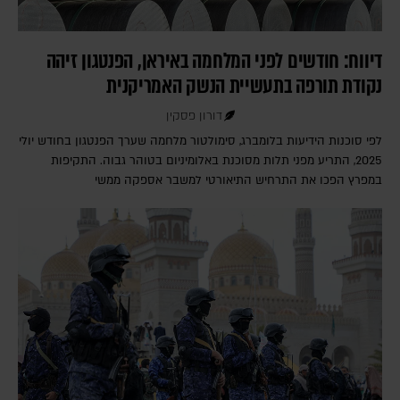
דיווח: חודשים לפני המלחמה באיראן, הפנטגון זיהה
נקודת תורפה בתעשיית הנשק האמריקנית
דורון פסקין
לפי סוכנות הידיעות בלומברג, סימולטור מלחמה שערך הפנטגון בחודש יולי
2025, התריע מפני תלות מסוכנת באלומיניום בטוהר גבוה. התקיפות
במפרץ הפכו את התרחיש התיאורטי למשבר אספקה ממשי