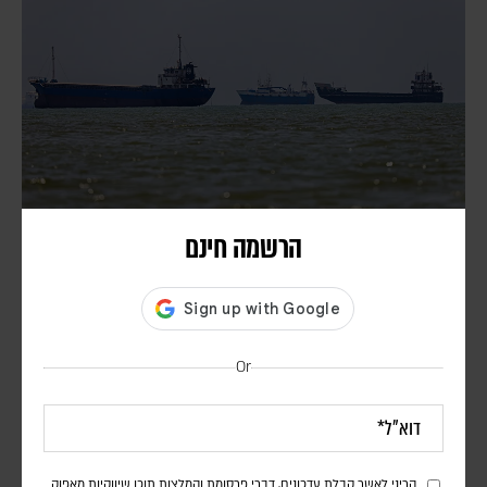
הרשמה חינם
איראן: ההבנות עם עומאן על נתיב שיט חדש קרובות
לסיכום – אך לא בטוח שהמצר ייפתח
דורון פסקין
סגן שר החוץ האיראני אמר כי ההבנות כוללות את מפת נתיבי הכניסה
Or
והיציאה למצר, הקמת מרכז תיאום משותף לאיראן ולעומאן וקבלת מידע
מכלי שיט שירצו לעבור במצר
הריני לאשר קבלת עדכונים, דברי פרסומת והמלצות תוכן שיווקיות מאפוק