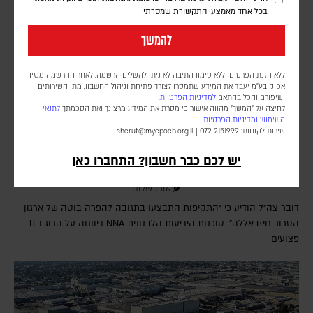
בכל אחד מאמצעי התקשורת שמסרתי
להמשך
ללא הזנת הפרטים וללא סימון התיבה לא ניתן להשלים הרשמה. לאחר ההרשמה מגזין
אפוק בע״מ יעבד את המידע שתמסרו לצורך פתיחת וניהול החשבון, מתן השירותים
ושיפורם והכל בהתאם
למדיניות הפרטיות.
לחיצה על "המשך" מהווה אישור כי מסרת את המידע מרצונך ואת הסכמתך
לתנאי
השימוש
ומדיניות הפרטיות
.
שירות לקוחות: 072-2151999 |
sherut@myepoch.org.il
חיזבאללה הפר את הפסקת האש; צה"ל תקף בדרום
יש לכם כבר חשבון? התחברו כאן
לבנון
אורן שלום
דובר צה"ל הודיע כי "התקיפות התבצעו בתגובה להפרה בוטה של ארגון
הטרור חיזבאללה". סוכנות הידיעות הלבנונית NNA דיווחה על הרוג ו-11
פצועים