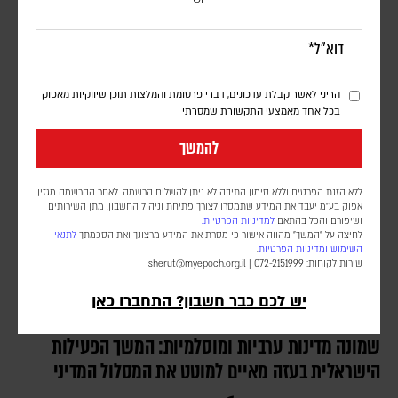
דורון פסקין
לפי הדיווחים, כטב"מים של החות'ים תקפו מחנות השייכים לכוחות
הממשלה ול"כוחות החירום התימנים", הממומנים על ידי סעודיה, במזרח
המדינה
הריני לאשר קבלת עדכונים, דברי פרסומת והמלצות תוכן שיווקיות מאפוק
בכל אחד מאמצעי התקשורת שמסרתי
להמשך
ללא הזנת הפרטים וללא סימון התיבה לא ניתן להשלים הרשמה. לאחר ההרשמה מגזין
אפוק בע״מ יעבד את המידע שתמסרו לצורך פתיחת וניהול החשבון, מתן השירותים
ושיפורם והכל בהתאם
למדיניות הפרטיות.
לחיצה על "המשך" מהווה אישור כי מסרת את המידע מרצונך ואת הסכמתך
לתנאי
השימוש
ומדיניות הפרטיות
.
שירות לקוחות: 072-2151999 |
sherut@myepoch.org.il
יש לכם כבר חשבון? התחברו כאן
שמונה מדינות ערביות ומוסלמיות: המשך הפעילות
הישראלית בעזה מאיים למוטט את המסלול המדיני