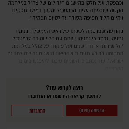
וכמפקד, ועל חלקו בהישגים הגדולים של צה"ל במלחמה
הקשה שנכפתה עלינו. הרמטכ"ל ימשיך במילוי תפקידו
ויקיים הליך חפיפה מסודר עד לסיום תפקידו".
בהודעה שפרסמה לשכתו של ראש הממשלה, בנימין
נתניהו, נכתב כי נתניהו שוחח עם הלוי והודה לרמטכ״ל
"על שירותו ארוך השנים ועל פיקודו על צה״ל במלחמת
התקומה בשבע חזיתות שהביאה הישגים גדולים למדינת
ישראל". עוד נכתב כי השניים סיכמו להיפגש בימים
הקרובים.
רוצה לקרוא עוד?
להמשך קריאה הירשמו או התחברו
הרשמה (חינם)
התחברות